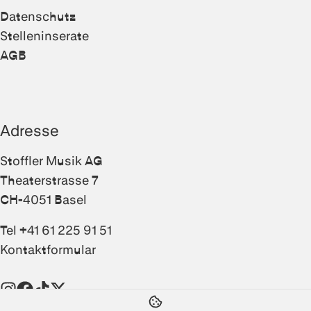
Datenschutz
Stelleninserate
AGB
Adresse
Stoffler Musik AG
Theaterstrasse 7
CH-4051 Basel
Tel +41 61 225 91 51
Kontaktformular
Instagram
Facebook
TikTok
Twitter