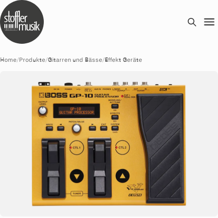
Home
/
Produkte
/
Gitarren und Bässe
/
Effekt Geräte