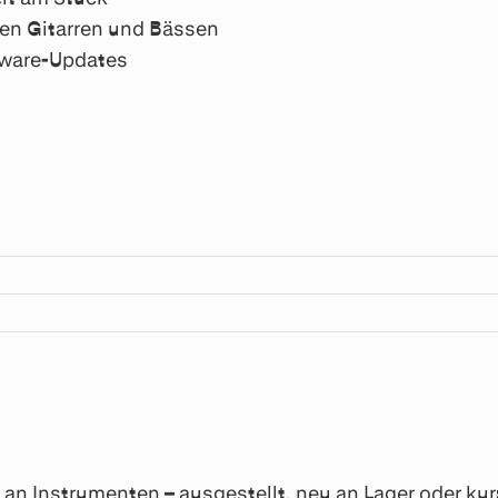
ten Gitarren und Bässen
mware-Updates
n Instrumenten – ausgestellt, neu an Lager oder kurzf