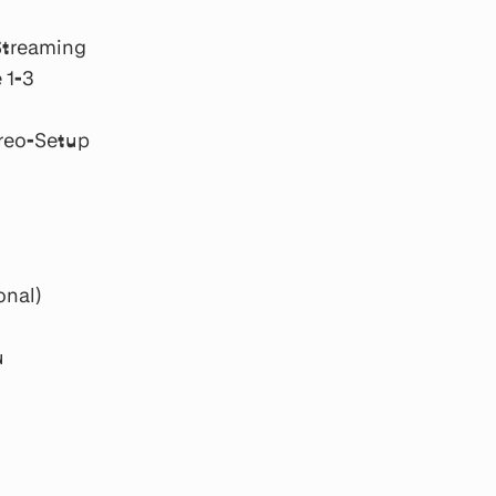
Streaming
 1-3
ereo-Setup
n
onal)
u