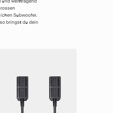
d und weittragend
grossen
lichen Subwoofer.
so bringst du dein