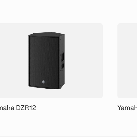
maha DZR12
Yamah