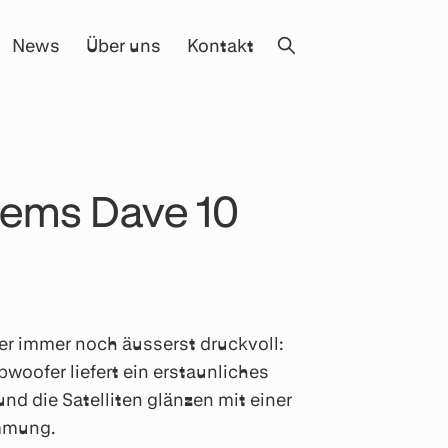
News
Über uns
Kontakt
tems Dave 10
r immer noch äusserst druckvoll:
bwoofer liefert ein erstaunliches
d die Satelliten glänzen mit einer
immung.