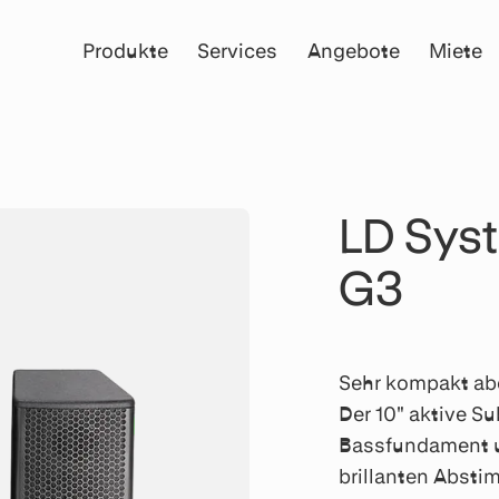
Produkte
Services
Angebote
Miete
LD Sys
G3
Sehr kompakt abe
Der 10" aktive Su
Bassfundament un
brillanten Abst