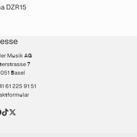
a DZR15
resse
fler Musik AG
terstrasse 7
051 Basel
41 61 225 91 51
aktformular
agram
acebook
TikTok
Twitter