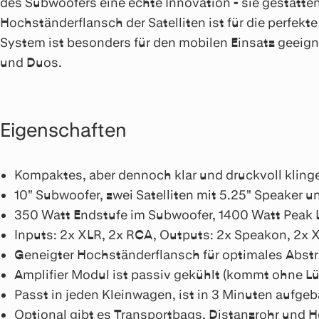
des Subwoofers eine echte Innovation - sie gestatten
Hochständerflansch der Satelliten ist für die perfe
System ist besonders für den mobilen Einsatz geeigne
und Duos.
Eigenschaften
Kompaktes, aber dennoch klar und druckvoll klin
10" Subwoofer, zwei Satelliten mit 5.25" Speaker u
350 Watt Endstufe im Subwoofer, 1400 Watt Peak 
Inputs: 2x XLR, 2x RCA, Outputs: 2x Speakon, 2x 
Geneigter Hochständerflansch für optimales Abstr
Amplifier Modul ist passiv gekühlt (kommt ohne Lü
Passt in jeden Kleinwagen, ist in 3 Minuten aufgeb
Optional gibt es Transportbags, Distanzrohr und 