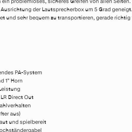
 ein problemloses, sicheres Greifen von allen Seiten.
kte Ausrichtung der Lautsprecherbox um 5 Grad geneig
t und sehr bequem zu transportieren, gerade richtig 
gendes PA-System
nd 1" Horn
Leistung
XLR Direct Out
ahlverhalten
fter aus)
aut und spielbereit
Hochständergabel