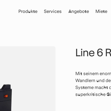
Produkte
Services
Angebote
Miete
Line 6 
Mit seinem enor
Wandlern und der 
Systeme macht d
superkritische G