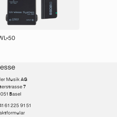
WL-50
resse
fler Musik AG
terstrasse 7
051 Basel
41 61 225 91 51
aktformular