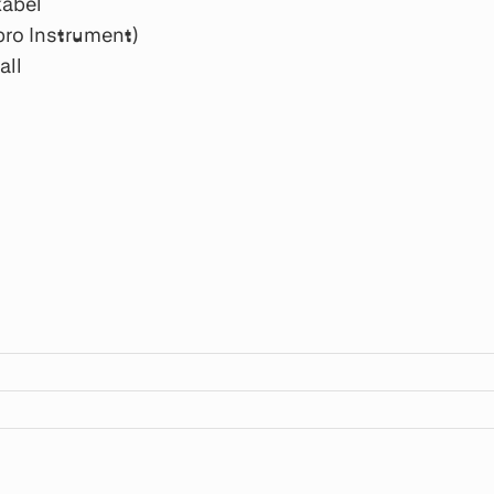
kabel
pro Instrument)
all