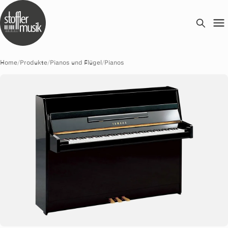
Home
/
Produkte
/
Pianos und Flügel
/
Pianos