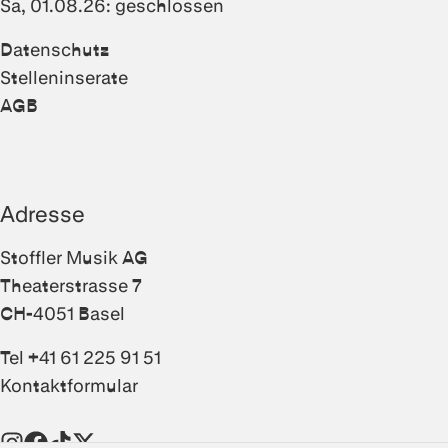
Sa, 01.08.26: geschlossen
Datenschutz
Stelleninserate
AGB
Adresse
Stoffler Musik AG
Theaterstrasse 7
CH-4051 Basel
Tel +41 61 225 91 51
Kontaktformular
Instagram
Facebook
TikTok
Twitter