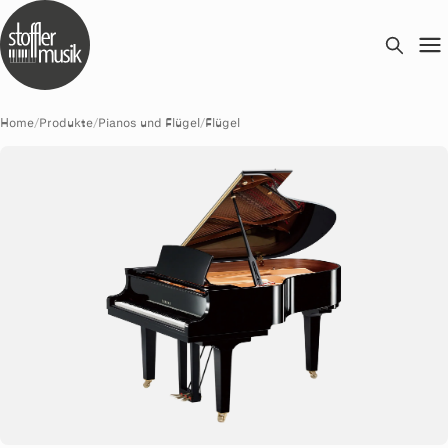
Home
/
Produkte
/
Pianos und Flügel
/
Flügel