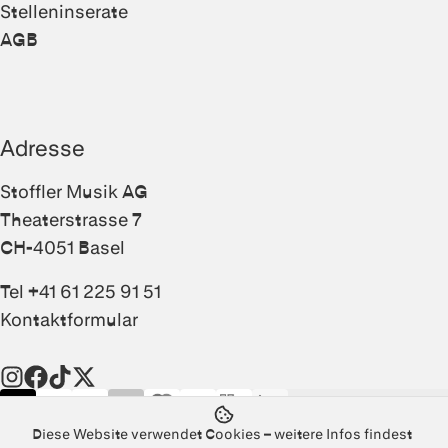
Stelleninserate
AGB
Adresse
Stoffler Musik AG
Theaterstrasse 7
CH-4051 Basel
Tel +41 61 225 91 51
Kontaktformular
Instagram
Facebook
TikTok
Twitter
Diese Website verwendet Cookies – weitere Infos findest
Home
/
Produkte
/
Gitarren und Bässe
/
Silent Gitarren
/
Yamaha