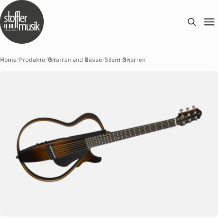
Home
/
Produkte
/
Gitarren und Bässe
/
Silent Gitarren