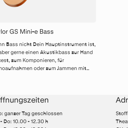
lor GS Mini-e Bass
n Bass nicht Dein Hauptinstrument ist,
aber gerne einen Akustikbass zur Hand
test, zum Komponieren, für
oaufnahmen oder zum Jammen mit
unden, dann ist das der perfekte Bass
Dich.
ffnungszeiten
Ad
: ganzer Tag geschlossen
Stof
 - Do: 10.00 - 12.30 h
Thea