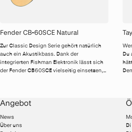
Fender CB-60SCE Natural
Tay
Zur Classic Design Serie gehört natürlich
Wen
auch ein Akustikbass. Dank der
Du 
integrierten Fishman Elektronik lässt sich
hät
der Fender CB60SCE vielseitig einsetzen,
Dem
ob "unplugged, im Studio oder live auf der
Fre
Bühne.
für 
Angebot
Ö
News
Mo
Über uns
Di