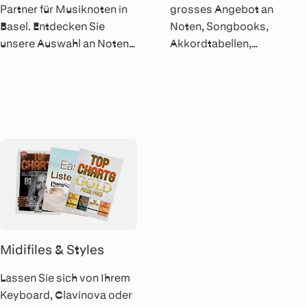
Partner für Musiknoten in
grosses Angebot an
Basel. Entdecken Sie
Noten, Songbooks,
unsere Auswahl an Noten
Akkordtabellen,
und Lehrgängen in
Harmonielehrbüchern und
unserem Geschäft. Was
und Nachschlagewerken
sie nicht finden, suchen
mit nützlichen Tips und
und bestellen wir gerne für
Tricks für Ihr
Sie.
Musikinstrument.
Midifiles & Styles
Lassen Sie sich von Ihrem
Keyboard, Clavinova oder