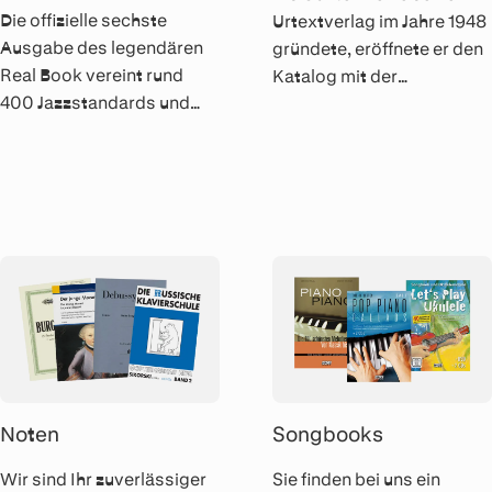
Die offizielle sechste
Urtextverlag im Jahre 1948
Ausgabe des legendären
gründete, eröffnete er den
Real Book vereint rund
Katalog mit der
400 Jazzstandards und
zweibändigen Ausgabe
moderne Klassiker in einer
aller Klaviersonaten
legalen, professionell
Mozarts. Bis heute tragen
gesetzten Sammlung für
sie die Verlags-Nummern
C-Instrumente.
HN 1 und HN 2.
Noten
Songbooks
Wir sind Ihr zuverlässiger
Sie finden bei uns ein