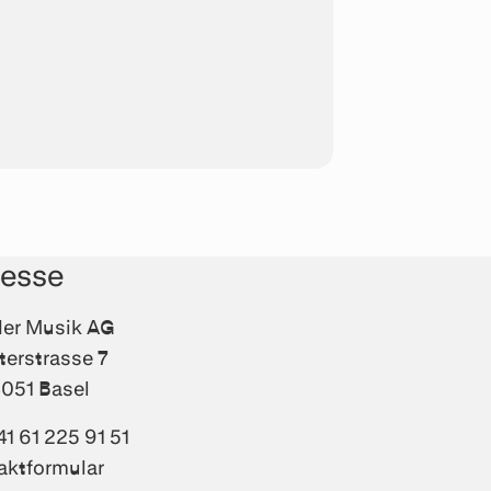
resse
fler Musik AG
terstrasse 7
051 Basel
41 61 225 91 51
aktformular