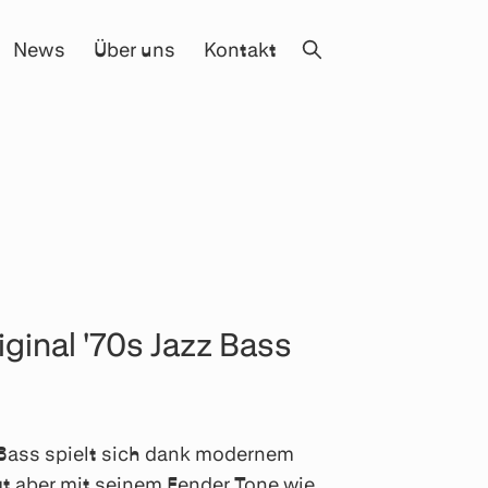
News
Über uns
Kontakt
ginal '70s Jazz Bass
 Bass spielt sich dank modernem
ngt aber mit seinem Fender Tone wie