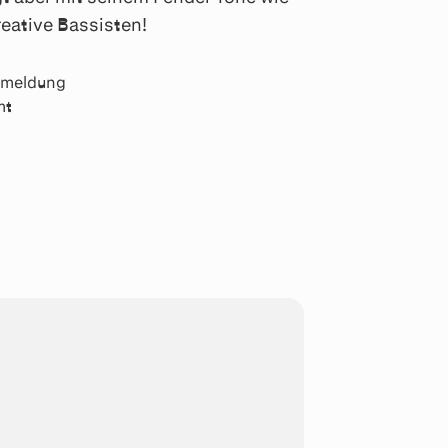
reative Bassisten!
ckmeldung
mt