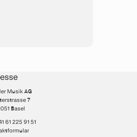
resse
fler Musik AG
terstrasse 7
051 Basel
41 61 225 91 51
aktformular