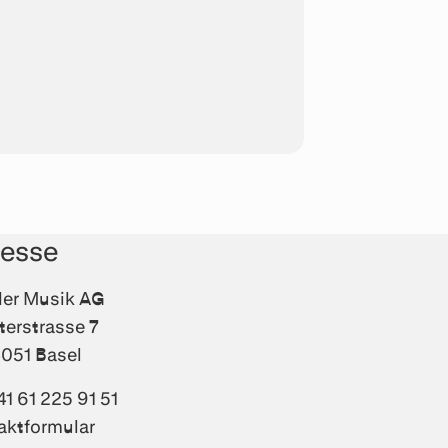
resse
fler Musik AG
terstrasse 7
051 Basel
41 61 225 91 51
aktformular