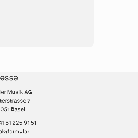
resse
fler Musik AG
terstrasse 7
051 Basel
41 61 225 91 51
aktformular