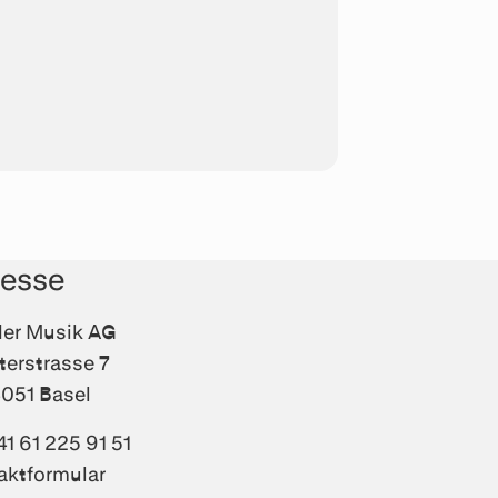
resse
fler Musik AG
terstrasse 7
051 Basel
41 61 225 91 51
aktformular