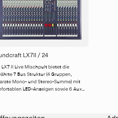
ndcraft LX7II / 24
 LX7 II Live Mischpult bietet die
ährte 7 Bus Struktur (4 Gruppen,
arate Mono- und Stereo-Summe) mit
fortablen LED-Anzeigen sowie 6 Aux
dewege für Monitoring/Effekte.
ffnungszeiten
Ad