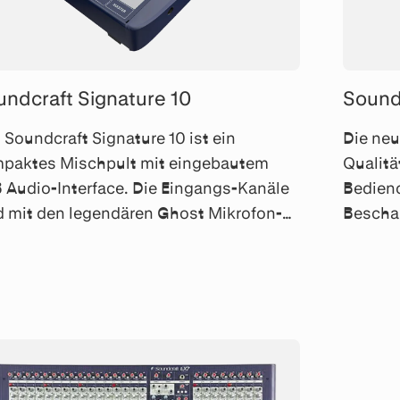
undcraft Signature 10
Sound
 Soundcraft Signature 10 ist ein
Die neu
paktes Mischpult mit eingebautem
Qualitä
 Audio-Interface. Die Eingangs-Kanäle
Bedieno
d mit den legendären Ghost Mikrofon-
Beschal
verstärker und erstklassigen 3-Band EQ
Record
gestattet.