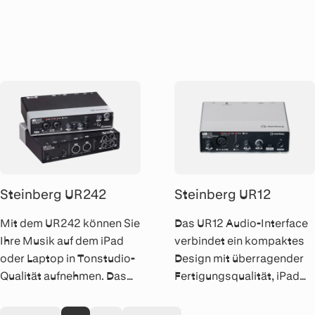
Musikproduktion,
Musiker, Homestudio-
Komposition und Live-
Besitzer und Podcast-
Performance. 100 GB
Autoren zu einem äusserst
Library und über 6'800
günstigen Preis. Für PC
Presets.
und Mac.
Steinberg UR242
Steinberg UR12
Mit dem UR242 können Sie
Das UR12 Audio-Interface
Ihre Musik auf dem iPad
verbindet ein kompaktes
oder Laptop in Tonstudio-
Design mit überragender
Qualität aufnehmen. Das
Fertigungsqualität, iPad
hochwertig verarbeitete
Unterstützung und einem
Audio-Interface besticht
erstklassigen D-PRE