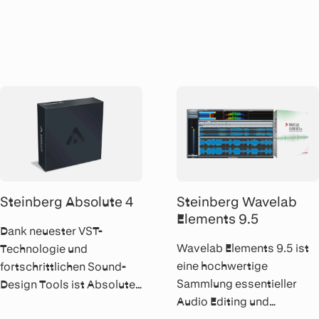
Library der Spitzenklasse
das perfekte Herzstück für
mit einem intelligenten
modernes Sound-Design
User-Interface – perfekt für
und anspruchsvolle
Studio und Bühne.
Musikproduktionen.
Steinberg Absolute 4
Steinberg Wavelab
Elements 9.5
Dank neuester VST-
Wavelab Elements 9.5 ist
Technologie und
eine hochwertige
fortschrittlichen Sound-
Sammlung essentieller
Design Tools ist Absolute
Audio Editing und
4 eine perfekte Lösung für
Mastering Tools für