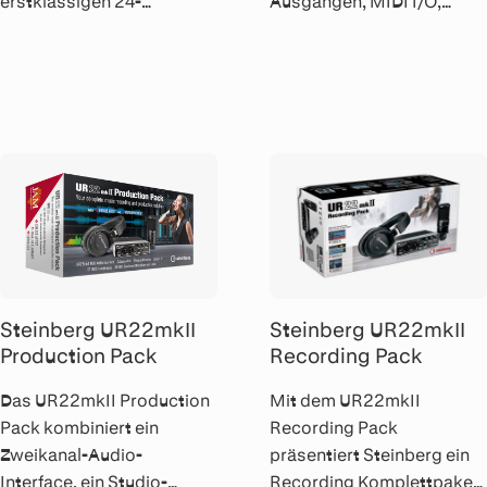
erstklassigen 24-
Ausgängen, MIDI I/O,
Bit/192kHz Wandlern und
Onboard DSP und iPad
einem soliden
Unterstützung bietet das
Metallgehäuse, bietet das
Steinberg UR44 USB Audio
UR22mkII Interface beste
Interface eine
Soundqualität in jeder
unvergleichlich flexible
Situation.
Ausstattung.
Steinberg UR22mkII
Steinberg UR22mkII
Production Pack
Recording Pack
Das UR22mkII Production
Mit dem UR22mkII
Pack kombiniert ein
Recording Pack
Zweikanal-Audio-
präsentiert Steinberg ein
Interface, ein Studio-
Recording Komplettpaket