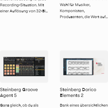
Wahl für Musiker,
Recording-Situation. Mit
Komponisten,
einer Auflösung von 32-Bit
Produzenten, die Wert auf
Integer und einer Sample
erstklassige
Rate von bis zu 384 kHz
Audioqualität, intuitive
ermöglicht dieses Audio-
Bedienung, grosse
Interface Aufnahmen auf
Austattung und eine
höchstem Niveau.
perfekte Integration legen.
Steinberg Groove
Steinberg Dorico
Agent 5
Elements 2
Ganz gleich, ob du als
Dank eines übersichtlichen