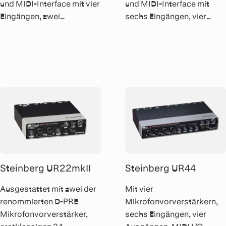
und MIDI-Interface mit vier
und MIDI-Interface mit
Eingängen, zwei
sechs Eingängen, vier
Ausgängen, MIDI-Ein und
Ausgängen, MIDI-Ein und
Ausgang sowie
Ausgang sowie
zuschaltbaren
zuschaltbaren
Transformatoren von
Transformatoren von
Rupert Neve Designs an
Rupert Neve Designs an
den Fronteingängen.
den Fronteingängen.
Steinberg UR22mkII
Steinberg UR44
Ausgestattet mit zwei der
Mit vier
renommierten D-PRE
Mikrofonvorverstärkern,
Mikrofonvorverstärker,
sechs Eingängen, vier