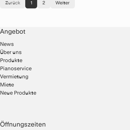
Zurück
1
2
Weiter
mit einer für diese
Mikrofonverstärker – inkl.
Preisklasse
hochwertiger 24-Bit/192
herausragenden
kHz Wandler.
Audioqualität.
Angebot
News
Über uns
Produkte
Pianoservice
Vermietung
Miete
Neue Produkte
Öffnungszeiten