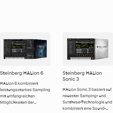
vielen professionellen
perfektionierten
Tools zum Komponieren,
Notensatz und bringt Ihre
Aufnehmen und
Musik mit der
Abmischen Ihrer Musik.
preisgekrönten Cubase
Audio-Engine zum Klingen.
Steinberg HALion 6
Steinberg HALion
Sonic 3
HALion 6 kombiniert
HALion Sonic 3 basiert auf
leistungsstarkes Sampling
neuester Samping- und
mit umfangreichen
Synthese-Technologie und
Möglichkeiten der
kombiniert eine Sound-
Klangerzeugung und ist