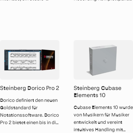
Kondensatormikrofon und
inkl. Mikrofon, Interface,
einen Monitor-Kopfhörer,
Kopfhörer und
inklusive aller benötigten
umfangreichem Software-
Kabel, mit einem
Paket zum Aufnehmen,
umfangreichen Software-
Produzieren und Mastern
Paket.
von Musik.
Steinberg Dorico Pro 2
Steinberg Cubase
Elements 10
Dorico definiert den neuen
Cubase Elements 10 wurde
Goldstandard für
von Musikern für Musiker
Notationssoftware. Dorico
entwickelt und vereint
Pro 2 bietet einen bis in die
intuitives Handling mit
feinsten Details