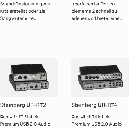
Sound-Designer eigene
Interfaces ist Dorico
Kits erstellst oder als
Elements 2 schnell zu
Songwriter eine
erlenen und bietet eine
Schlagzeugbegleitung
flüssige Noteneingabe und
benötigst – Groove Agent
-bearbeitung, exzellente
ist die perfekte Lösung -
grafische Ergebnisse und
egal ob Rock und Pop, Jazz
eine hervorragend
und Funk oder Trap und
klingende Wiedergabe.
EDM.
Steinberg UR-RT2
Steinberg UR-RT4
Das UR-RT2 ist ein
Das UR-RT4 ist ein
Premium USB 2.0 Audio-
Premium USB 2.0 Audio-