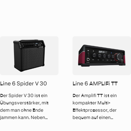
preisgekrönten HELIX
HX-Modelingtechnologie
Familie. 9 Effekte können
bietet der Helix LT
gleichzeitig über die 8
Gitarristen mit einem
Fusstaster inkl. Scribble
schmalen Budget alles,
Strips Anzeigen
was die Helix-Familie so
angesteuert werden.
unfassbar genial macht.
Line 6 Spider V 30
Line 6 AMPLIFi TT
Der Spider V 30 ist ein
Der Amplifi TT ist ein
Übungsverstärker, mit
kompakter Multi-
dem man ohne Ende
Effektprozessor, der
jammen kann. Neben
bequem auf einen
einem 8" Speaker und einer
Schreibtisch passt, aber