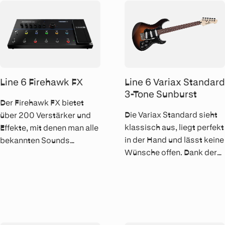
Dynamikumfang.
Line 6 Firehawk FX
Line 6 Variax Standard
3-Tone Sunburst
Der Firehawk FX bietet
Die Variax Standard sieht
über 200 Verstärker und
klassisch aus, liegt perfekt
Effekte, mit denen man alle
in der Hand und lässt keine
bekannten Sounds
Wünsche offen. Dank der
nachbauen und völlig neue
internen Variax HD-
schaffen kann. Von
Technologie ist sie aber
warmen Vintage-
bedeutend vielseitiger als
Klassikern bis zu
andere E-Gitarren.
bitterbösen High Gain-
Monstern.