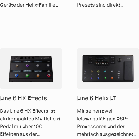
Geräte der Helix-Familie
Presets sind direkt
passt das Line6 HX Stomp
anwählbar. Über 200
Gitarren-Effektpedal
Amps, Cabs und Effekte
problemlos in Dein
können via Spider V
Pedalboard oder die
Remote App editiert
Tasche Deines Gigbags.
werden.
Line 6 HX Effects
Line 6 Helix LT
Das Line 6 HX Effects ist
Mit seinen zwei
ein kompaktes Multieffekt
leistungsfähigen DSP-
Pedal mit über 100
Prozessoren und der
Effekten aus der
mehrfach ausgezeichneten