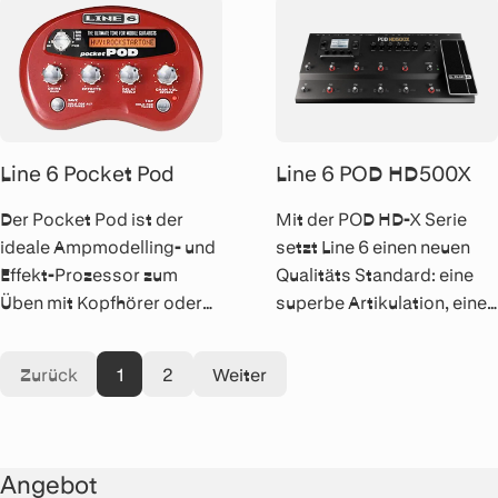
Line 6 Pocket Pod
Line 6 POD HD500X
Der Pocket Pod ist der
Mit der POD HD-X Serie
ideale Ampmodelling- und
setzt Line 6 einen neuen
Effekt-Prozessor zum
Qualitäts Standard: eine
Üben mit Kopfhörer oder
superbe Artikulation, eine
zum Jammen mit den
spürbare Ansprache auf
Lieblingssongs aus dem
den Anschlag sowie
Zurück
1
2
Weiter
MP3 Player. Der rockige
beispiellose Wärme und
Reisebgleiter.
viel Druck. So klingt Amp-
Modeling.
Angebot