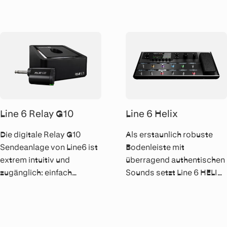
mehr auf seinem mobilen
ohne Ende weiterspielen
Gerät zu erfassen.
möchte.
Line 6 Relay G10
Line 6 Helix
Die digitale Relay G10
Als erstaunlich robuste
Sendeanlage von Line6 ist
Bodenleiste mit
extrem intuitiv und
überragend authentischen
zugänglich: einfach
Sounds setzt Line 6 HELIX
einstöpseln und abrocken.
in Sachen Bedienung völlig
Und die Klangqualität ist
neue Massstäbe und
Line6-mässig wie immer
fungiert nebenher als
über jeden Zweifel
zuverlässiges Herzstück