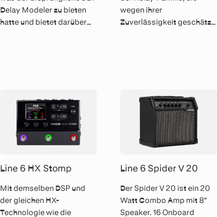
Delay Modeler zu bieten
wegen ihrer
hatte und bietet darüber
Zuverlässigkeit geschätzt
hinaus 15 neue MkII-
wird, befindet sich der
Delays, Looper
Relay G10S
Funktionen, MIDI
Funkempfänger in einem
Anschlüsse und vieles
robusten Pedalgehäuse,
mehr.
das bequem ins
Pedalboard passt.
Line 6 HX Stomp
Line 6 Spider V 20
Mit demselben DSP und
Der Spider V 20 ist ein 20
der gleichen HX-
Watt Combo Amp mit 8"
Technologie wie die
Speaker. 16 Onboard