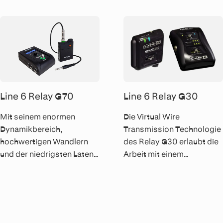
erhaben.
Ihres gesamten Gitarren-
Rigs.
Line 6 Relay G70
Line 6 Relay G30
Mit seinem enormen
Die Virtual Wire
Dynamikbereich,
Transmission Technologie
hochwertigen Wandlern
des Relay G30 erlaubt die
und der niedrigsten Latenz
Arbeit mit einem
aller Digital-Systeme
unbeschnittenen
macht das Line 6 Relay
Frequenzgang, reagiert
G70 auch superkritische
blitzschnell auf
Gitarristen wunschlos
Transienten und garantiert
glücklich.
einen immensen