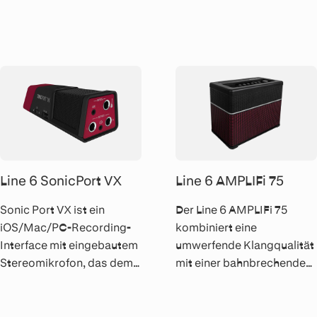
Ausgangsleistung von
auch an jedem anderen Ort
30W bietet er über 200
zum Spielen und
Verstärker und Effekte.
Aufnehmen von
Gitarrenparts und zum
Jammen verwendet
werden kann.
Line 6 SonicPort VX
Line 6 AMPLIFi 75
Sonic Port VX ist ein
Der Line 6 AMPLIFi 75
iOS/Mac/PC-Recording-
kombiniert eine
Interface mit eingebautem
umwerfende Klangqualität
Stereomikrofon, das dem
mit einer bahnbrechenden
Musiker ermöglicht,
Mobil-App, mit welcher
Gesang, akustische und
Üben so viel Spass macht,
elektrische Gitarre und
dass man am liebsten